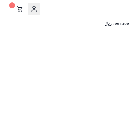
٠
400 : 500 ريال