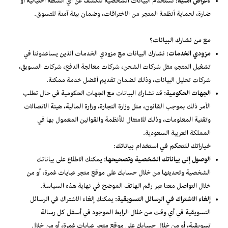
لأغراض أمنية:
نستخدم البيانات الشخصية للكشف عن أي أنشطة احتيالية أو
ضارة، لحماية أنظمة المتجر من الاختراقات، وضمان بيئة آمنة للتسوق.
مع من نشارك البيانات؟
مزودي الخدمات:
نشارك البيانات مع مزودي الخدمات الذين يساعدوننا في
تشغيل المتجر، مثل شركات الشحن، شركات معالجة الدفع، شركات التسويق،
شركات تحليل البيانات، وذلك لضمان تقديم أفضل خدمة ممكنة.
الجهات الحكومية:
قد نشارك البيانات مع الجهات الحكومية في حال تطلب
الأمر ذلك بموجب القانون، مثل وزارة التجارة، وزارة المالية، هيئة الاتصالات
وتقنية المعلومات، وذلك للامتثال للأنظمة والقوانين المعمول بها في
المملكة العربية السعودية.
خياراتك للتحكم في استخدام بياناتك:
الوصول إلى بياناتك الشخصية وتصحيحها:
يمكنك الاطلاع على بياناتك
الشخصية وتحديثها من خلال حسابك على موقع متجر عبايات غمرة، أو من
خلال التواصل معنا عبر رقم الهاتف الموضح في نهاية هذه السياسة.
إلغاء الاشتراك في الرسائل التسويقية:
يمكنك إلغاء الاشتراك في الرسائل
التسويقية في أي وقت من خلال الرابط الموجود في أسفل كل رسالة
تسويقية، أو من خلال حسابك على موقع متجر عبايات غمرة، أو من خلال